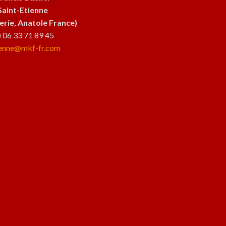
Saint-Etienne
lerie, Anatole France)
3) 06 33 71 89 45
ienne@mkf-fr.com