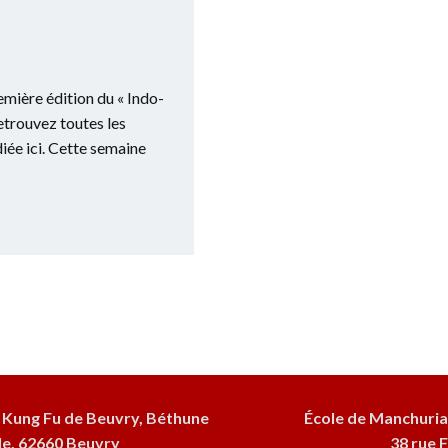
emière édition du « Indo-
etrouvez toutes les
iée ici. Cette semaine
 Kung Fu de Beuvry, Béthune
École de Manchuria
le, 62660 Beuvry
38 rue F