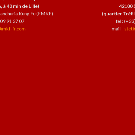
 à 40 min de Lille)
42100 
 Manchuria Kung Fu (FMKF)
(quartier Tréfi
6 09 91 37 07
tel : (+3
@mkf-fr.com
mail :
stet