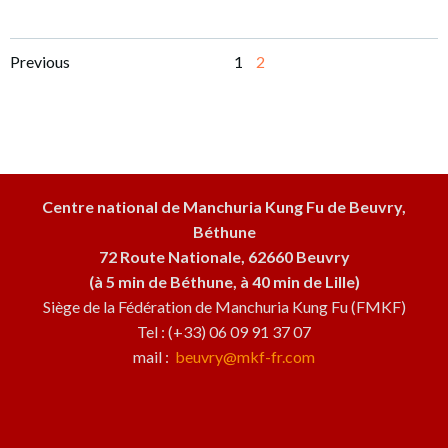
Posts
Posts
Page
Page
Previous
1
2
navigation
navigation
Centre national de Manchuria Kung Fu de Beuvry,
Béthune
72 Route Nationale, 62660 Beuvry
(à 5 min de Béthune, à 40 min de Lille)
Siège de la Fédération de Manchuria Kung Fu (FMKF)
Tel : (+33) 06 09 91 37 07
mail :
beuvry@mkf-fr.com