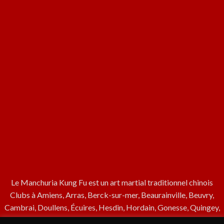
Le Manchuria Kung Fu est un art martial traditionnel chinois
Clubs à Amiens, Arras, Berck-sur-mer, Beaurainville, Beuvry,
Cambrai, Doullens, Écuires, Hesdin, Hordain, Gonesse, Quingey,
Noyelles-Godault, Rue, Remire-Montjoly (Guyane), Saint-Etienne,