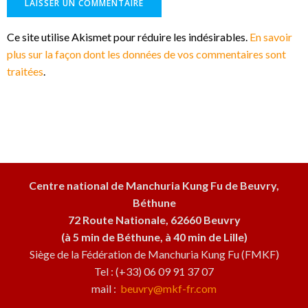
Ce site utilise Akismet pour réduire les indésirables.
En savoir
plus sur la façon dont les données de vos commentaires sont
traitées
.
Centre national de Manchuria Kung Fu de Beuvry,
Béthune
72 Route Nationale, 62660 Beuvry
(à 5 min de Béthune, à 40 min de Lille)
Siège de la Fédération de Manchuria Kung Fu (FMKF)
Tel : (+33) 06 09 91 37 07
mail :
beuvry@mkf-fr.com