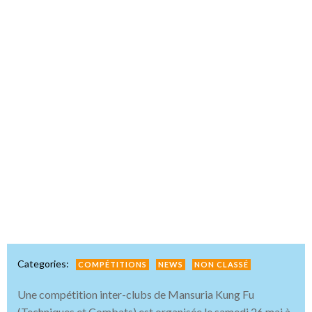
Categories:
COMPÉTITIONS
NEWS
NON CLASSÉ
Une compétition inter-clubs de Mansuria Kung Fu
(Techniques et Combats) est organisée le samedi 26 mai à