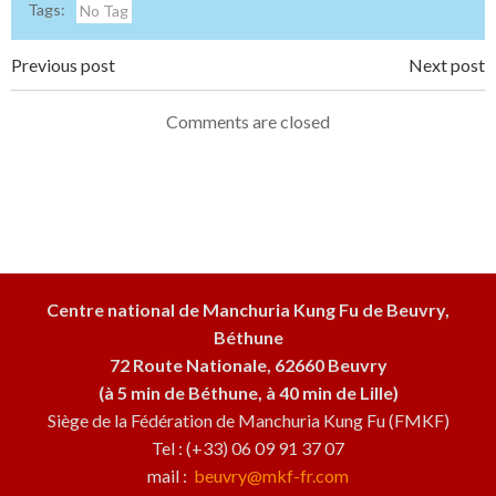
Tags:
No Tag
Navigation
Navigation
Previous post
Next post
de
de
Comments are closed
l’article
l’article
Centre national de Manchuria Kung Fu de Beuvry,
Béthune
72 Route Nationale, 62660 Beuvry
(à 5 min de Béthune, à 40 min de Lille)
Siège de la Fédération de Manchuria Kung Fu (FMKF)
Tel : (+33) 06 09 91 37 07
mail :
beuvry@mkf-fr.com