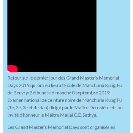
Retour sur le dernier jour des Grand Master’s Memorial
Days 2019 qui ont eu lieu à l’École de Manchuria Kung Fu
de Beuvry/Béthune le dimanche 8 septembre 2019 :
Examen national de ceinture noire de Manchuria Kung Fu
(1e, 2e, 3e et 4e dan) dirigé par le Maître Derosière et son
invité d’honneur le Maître Mallai C.E. Sathya.
Les Grand Master’s Memorial Days sont organisés en